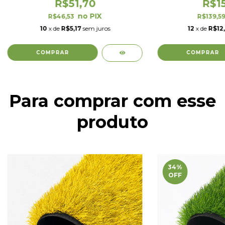
R$51,70
R$15
R$46,53
R$139,5
10
x de
R$5,17
sem juros
12
x de
R$12
Para comprar com esse
produto
34
%
OFF