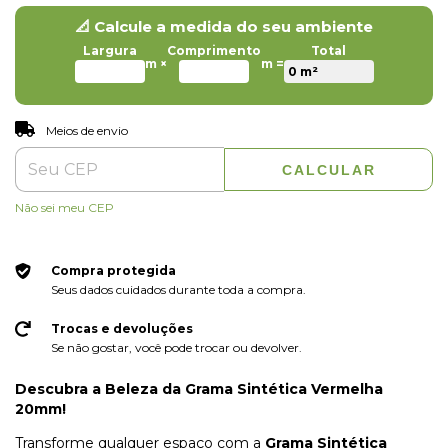
📐 Calcule a medida do seu ambiente
Largura
Comprimento
Total
m ×
m =
ALTERAR CEP
Entregas para o CEP:
Meios de envio
CALCULAR
Não sei meu CEP
Compra protegida
Seus dados cuidados durante toda a compra.
Trocas e devoluções
Se não gostar, você pode trocar ou devolver.
Descubra a Beleza da Grama Sintética Vermelha
20mm!
Transforme qualquer espaço com a
Grama Sintética