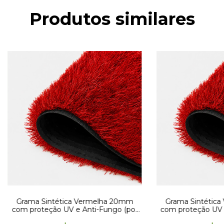
Produtos similares
Grama Sintética Vermelha 20mm
Grama Sintétic
com proteção UV e Anti-Fungo (por
com proteção UV 
metro quadrado)
x 1,00