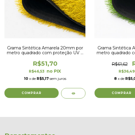
Grama Sintética Amarela 20mm por
Grama Sintética A
metro quadrado com proteção UV e
metro quadrado c
Anti-Fungo
Anti-
R$51,70
R$61,62
R$46,53
R$36,4
10
x de
R$5,17
sem juros
8
x de
R$5,