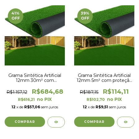
41
%
39
%
OFF
OFF
Grama Sintética Artificial
Grama Sintética Artificial
12mm 30m² com
12mm 5m² com proteção
proteção UV e Anti-Fungo
UV e Anti-Fungo 2,00 x
2,00 x 15,00m
2,50m
R$684,68
R$114,11
R$1.157,12
R$187,15
R$616,21
R$102,70
12
x de
R$57,06
sem juros
12
x de
R$9,51
sem juros