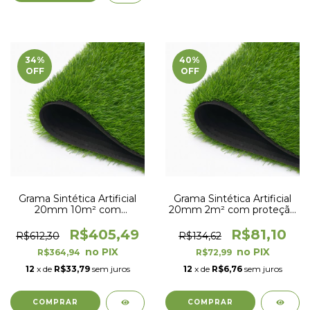
34
%
40
%
OFF
OFF
Grama Sintética Artificial
Grama Sintética Artificial
20mm 10m² com
20mm 2m² com proteção
proteção UV e Anti-Fungo
UV e Anti-Fungo 2,00 x
2,00 x 5,00m
1,00m
R$405,49
R$81,10
R$612,30
R$134,62
R$364,94
R$72,99
12
x de
R$33,79
sem juros
12
x de
R$6,76
sem juros