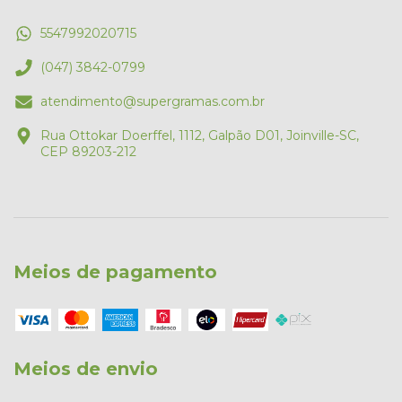
5547992020715
(047) 3842-0799
atendimento@supergramas.com.br
Rua Ottokar Doerffel, 1112, Galpão D01, Joinville-SC,
CEP 89203-212
Meios de pagamento
Meios de envio