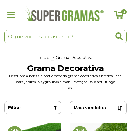
0
Início
>
Grama Decorativa
Grama Decorativa
Descubra a beleza e praticidade da grama decorativa sintética. Ideal
para jardins, playgrounds e mais. Proteção UV e anti-fungo
inclusas.
Filtrar
44
%
34
%