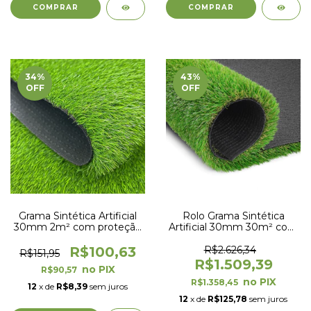
34
%
43
%
OFF
OFF
Grama Sintética Artificial
Rolo Grama Sintética
30mm 2m² com proteção
Artificial 30mm 30m² com
UV e Anti-Fungo 2,00 x
proteção UV e Anti-Fungo
1,00m
2,00 x 15,00m
R$100,63
R$2.626,34
R$151,95
R$1.509,39
R$90,57
R$1.358,45
12
x de
R$8,39
sem juros
12
x de
R$125,78
sem juros