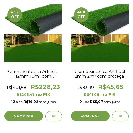
43
%
46
%
OFF
OFF
Grama Sintética Artificial
Grama Sintética Artificial
12mm 10m² com
12mm 2m² com proteção
proteção UV e Anti-Fungo
UV e Anti-Fungo 2,00 x
2,00 x 5,00m
1,00m
R$228,23
R$45,65
R$401,68
R$83,99
R$205,41
R$41,09
12
x de
R$19,02
sem juros
9
x de
R$5,07
sem juros