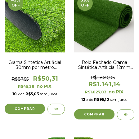
43
%
39
%
OFF
OFF
Grama Sintética Artificial
Rolo Fechado Grama
30mm por metro
Sintética Artificial 12mm
quadrado com proteção
com proteção UV e Anti-
UV e Anti-Fungo
Fungo 2,00 x 25,00m
R$50,31
R$1.860,06
R$87,55
(50m²)
R$1.141,14
R$45,28
R$1.027,03
10
x de
R$5,03
sem juros
12
x de
R$95,10
sem juros