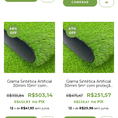
46
%
47
%
OFF
OFF
Grama Sintética Artificial
Grama Sintética Artificial
30mm 10m² com
30mm 5m² com proteção
proteção UV e Anti-Fungo
UV e Anti-Fungo 2,00 x
2,00 x 5,00m
2,50m
R$503,14
R$251,57
R$935,84
R$475,47
R$452,83
R$226,41
12
x de
R$41,93
sem juros
12
x de
R$20,96
sem juros