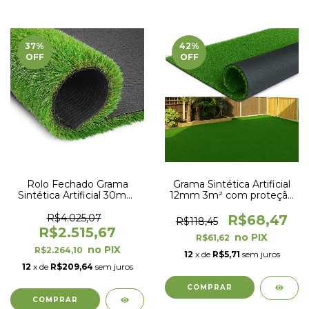
37
%
42
%
OFF
OFF
Rolo Fechado Grama
Grama Sintética Artificial
Sintética Artificial 30mm
12mm 3m² com proteção
com proteção UV e Anti-
UV e Anti-Fungo 2,00 x
Fungo 2,00 x 25,00m
1,50m
R$4.025,07
R$68,47
R$118,45
(50m²)
R$2.515,67
R$61,62
R$2.264,10
12
x de
R$5,71
sem juros
12
x de
R$209,64
sem juros