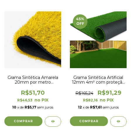
45
%
OFF
Grama Sintética Amarela
Grama Sintética Artificial
20mm por metro
12mm 4m² com proteção
quadrado com proteção
UV e Anti-Fungo 2,00 x
UV e Anti-Fungo
2,00m
R$51,70
R$91,29
R$165,24
R$46,53
R$82,16
10
x de
R$5,17
sem juros
12
x de
R$7,61
sem juros