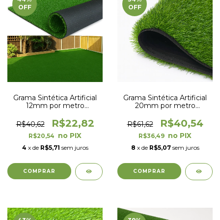
OFF
OFF
Grama Sintética Artificial
Grama Sintética Artificial
12mm por metro
20mm por metro
quadrado com proteção
quadrado com proteção
UV e Anti-Fungo
UV e Anti-Fungo
R$22,82
R$40,54
R$40,62
R$61,62
R$20,54
R$36,49
4
x de
R$5,71
sem juros
8
x de
R$5,07
sem juros