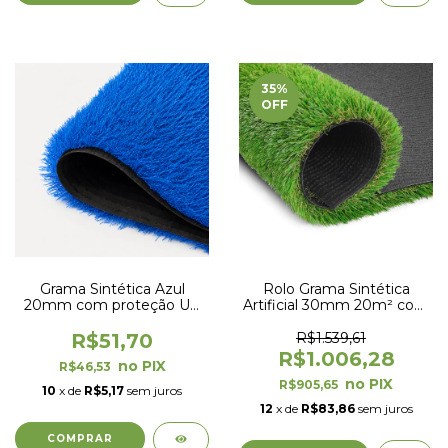
35
%
OFF
Grama Sintética Azul
Rolo Grama Sintética
20mm com proteção UV
Artificial 30mm 20m² com
e Anti-Fungo (por metro
proteção UV e Anti-Fungo
quadrado)
2,00 x 10,00m
R$51,70
R$1.539,61
R$1.006,28
R$46,53
R$905,65
10
x de
R$5,17
sem juros
12
x de
R$83,86
sem juros