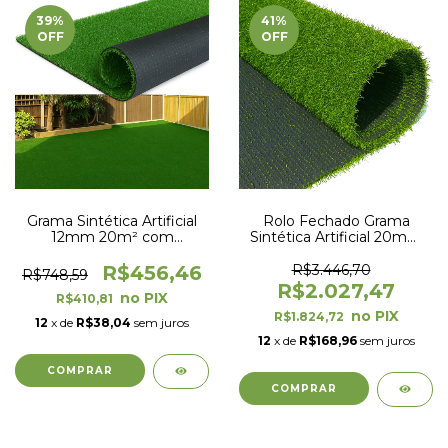
39
%
41
%
OFF
OFF
Grama Sintética Artificial
Rolo Fechado Grama
12mm 20m² com
Sintética Artificial 20mm
proteção UV e Anti-Fungo
com proteção UV e Anti-
2,00 x 10,00m
Fungo 2,00 x 25,00m
R$456,46
R$3.446,70
R$748,59
(50m²)
R$2.027,47
R$410,81
R$1.824,72
12
x de
R$38,04
sem juros
12
x de
R$168,96
sem juros