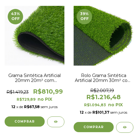
43
%
39
%
OFF
OFF
Grama Sintética Artificial
Rolo Grama Sintética
20mm 20m² com
Artificial 20mm 30m² com
proteção UV e Anti-Fungo
proteção UV e Anti-Fungo
2,00 x 10,00m
2,00 x 15,00m
R$810,99
R$2.007,19
R$1.419,23
R$1.216,48
R$729,89
R$1.094,83
12
x de
R$67,58
sem juros
12
x de
R$101,37
sem juros