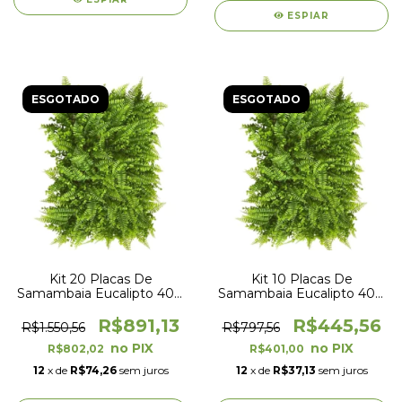
ESPIAR
ESGOTADO
ESGOTADO
Kit 20 Placas De
Kit 10 Placas De
Samambaia Eucalipto 40 x
Samambaia Eucalipto 40 x
60cm Muro Inglês Jardim
60cm Muro Inglês Jardim
Vertical
Vertical
R$891,13
R$445,56
R$1.550,56
R$797,56
R$802,02
R$401,00
12
x de
R$74,26
sem juros
12
x de
R$37,13
sem juros