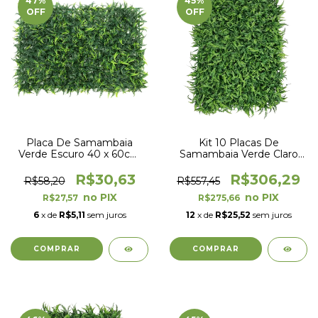
47
%
45
%
OFF
OFF
Placa De Samambaia
Kit 10 Placas De
Verde Escuro 40 x 60cm
Samambaia Verde Claro
Muro Inglês Jardim
40 x 60cm Muro Inglês
Vertical
Jardim Vertical
R$30,63
R$306,29
R$58,20
R$557,45
R$27,57
R$275,66
6
x de
R$5,11
sem juros
12
x de
R$25,52
sem juros