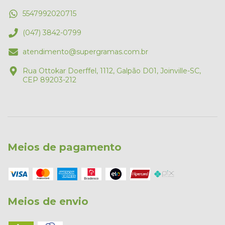
5547992020715
(047) 3842-0799
atendimento@supergramas.com.br
Rua Ottokar Doerffel, 1112, Galpão D01, Joinville-SC,
CEP 89203-212
Meios de pagamento
Meios de envio