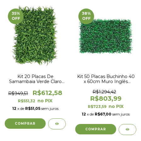
35
%
38
%
OFF
OFF
Kit 20 Placas De
Kit 50 Placas Buchinho 40
Samambaia Verde Claro
x 60cm Muro Inglês
40 x 60cm Muro Inglês
Jardim Vertical
Jardim Vertical
R$612,58
R$1.294,42
R$949,51
R$803,99
R$551,32
R$723,59
12
x de
R$51,05
sem juros
12
x de
R$67,00
sem juros