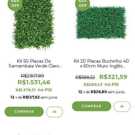
46
%
45
%
OFF
OFF
Kit 50 Placas De
Kit 20 Placas Buchinho 40
Samambaia Verde Claro
x 60cm Muro Inglês
40 x 60cm Muro Inglês
Jardim Vertical
Jardim Vertical
R$2.817,89
R$321,59
R$588,52
R$1.531,46
R$289,43
R$1.378,31
12
x de
R$26,80
sem juros
12
x de
R$127,62
sem juros