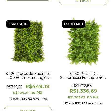
ESPIAR
ESGOTADO
ESGOTADO
Kit 20 Placas de Eucalipto
Kit 30 Placas De
40 x 60cm Muro Inglês
Samambaia Eucalipto 40 x
Jardim Vertical
60cm Muro Inglês Jardim
Vertical
R$449,19
R$2.472,88
R$745,66
R$1.336,69
R$404,27
R$1.203,02
12
x de
R$37,43
sem juros
12
x de
R$111,39
sem juros
ESPIAR