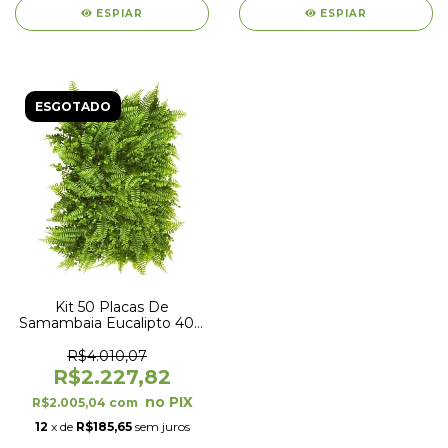
ESPIAR
ESPIAR
ESGOTADO
Kit 50 Placas De
Samambaia Eucalipto 40 x
60cm Muro Inglês Jardim
Vertical
R$4.010,07
R$2.227,82
R$2.005,04
com
12
x de
R$185,65
sem juros