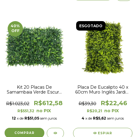
40
%
ESGOTADO
OFF
Kit 20 Placas De
Placa De Eucalipto 40 x
Samambaia Verde Escuro
60cm Muro Inglês Jardim
40 x 60cm Muro Inglês
Vertical
Jardim Vertical
R$612,58
R$22,46
R$1.023,02
R$39,30
R$551,32
R$20,21
12
x de
R$51,05
sem juros
4
x de
R$5,62
sem juros
ESPIAR