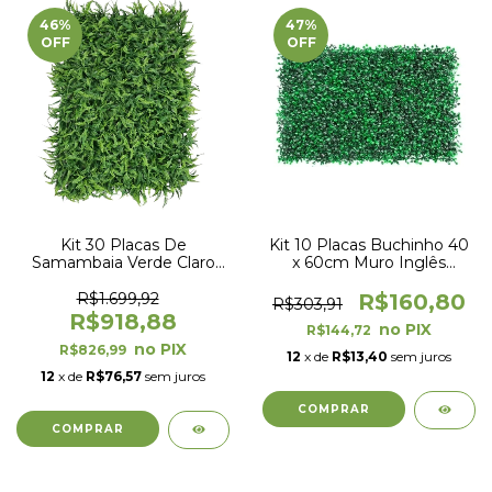
46
%
47
%
OFF
OFF
Kit 30 Placas De
Kit 10 Placas Buchinho 40
Samambaia Verde Claro
x 60cm Muro Inglês
40 x 60cm Muro Inglês
Jardim Vertical
Jardim Vertical
R$1.699,92
R$160,80
R$303,91
R$918,88
R$144,72
R$826,99
12
x de
R$13,40
sem juros
12
x de
R$76,57
sem juros