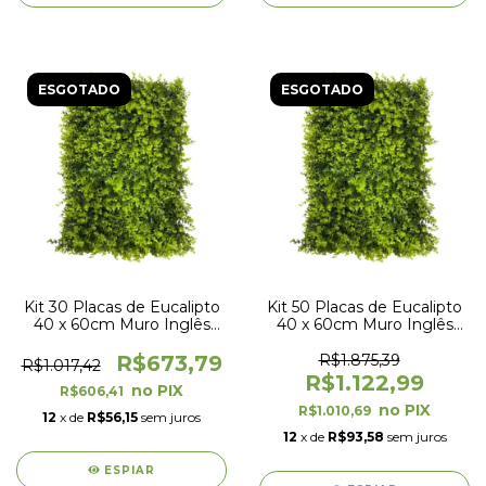
ESGOTADO
ESGOTADO
Kit 30 Placas de Eucalipto
Kit 50 Placas de Eucalipto
40 x 60cm Muro Inglês
40 x 60cm Muro Inglês
Jardim Vertical
Jardim Vertical
R$673,79
R$1.875,39
R$1.017,42
R$1.122,99
R$606,41
R$1.010,69
12
x de
R$56,15
sem juros
12
x de
R$93,58
sem juros
ESPIAR