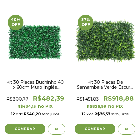
40
%
37
%
OFF
OFF
Kit 30 Placas Buchinho 40
Kit 30 Placas De
x 60cm Muro Inglês
Samambaia Verde Escuro
Jardim Vertical
40 x 60cm Muro Inglês
Jardim Vertical
R$482,39
R$918,88
R$800,77
R$1.451,83
R$434,15
R$826,99
12
x de
R$40,20
sem juros
12
x de
R$76,57
sem juros