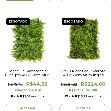
ESGOTADO
ESGOTADO
Placa De Samambaia
Kit 10 Placas de Eucalipto
Eucalipto 40 x 60cm Muro
40 x 60cm Muro Inglês
Inglês Jardim Vertical
Jardim Vertical
R$44,56
R$224,60
R$78,42
R$381,82
R$40,10
R$202,14
8
x de
R$5,57
sem juros
12
x de
R$18,72
sem juros
ESPIAR
ESPIAR