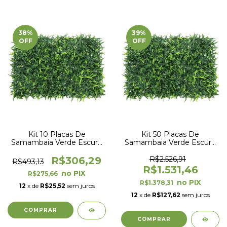
38
%
39
%
OFF
OFF
Kit 10 Placas De
Kit 50 Placas De
Samambaia Verde Escuro
Samambaia Verde Escuro
40 x 60cm Muro Inglês
40 x 60cm Muro Inglês
Jardim Vertical
Jardim Vertical
R$306,29
R$2.526,91
R$493,13
R$1.531,46
R$275,66
R$1.378,31
12
x de
R$25,52
sem juros
12
x de
R$127,62
sem juros