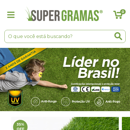
0
35
%
OFF