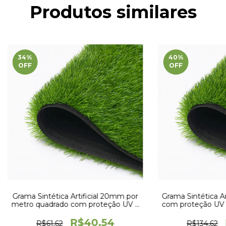
Produtos similares
34
%
40
%
OFF
OFF
Grama Sintética Artificial 20mm por
Grama Sintética A
metro quadrado com proteção UV e
com proteção UV 
Anti-Fungo
x 1
R$40,54
R$61,62
R$134,62