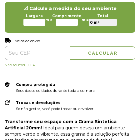
📐 Calcule a medida do seu ambiente
Largura
Comprimento
Total
m ×
m =
ALTERAR CEP
Entregas para o CEP:
Meios de envio
CALCULAR
Não sei meu CEP
Compra protegida
Seus dados cuidados durante toda a compra.
Trocas e devoluções
Se não gostar, você pode trocar ou devolver.
Transforme seu espaço com a Grama Sintética
Artificial 20mm!
Ideal para quem deseja um ambiente
sempre verde e vibrante, essa grama é a solução perfeita