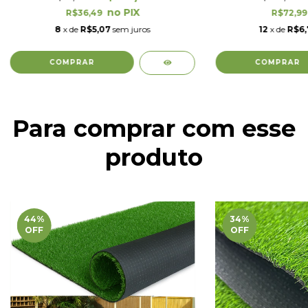
R$36,49
R$72,9
8
x de
R$5,07
sem juros
12
x de
R$6,
Para comprar com esse
produto
44
%
34
%
OFF
OFF