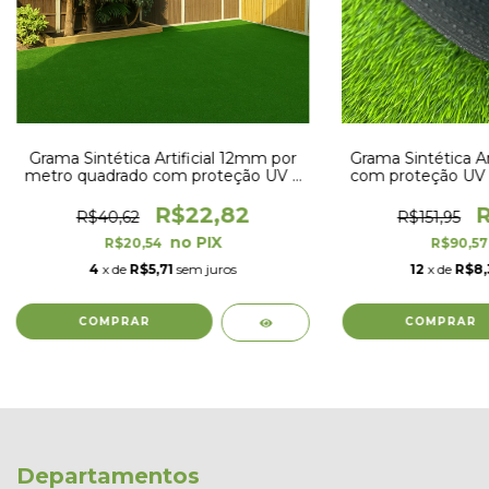
Grama Sintética Artificial 12mm por
Grama Sintética A
metro quadrado com proteção UV e
com proteção UV 
Anti-Fungo
x 1
R$22,82
R
R$40,62
R$151,95
R$20,54
R$90,5
4
x de
R$5,71
sem juros
12
x de
R$8,
Departamentos