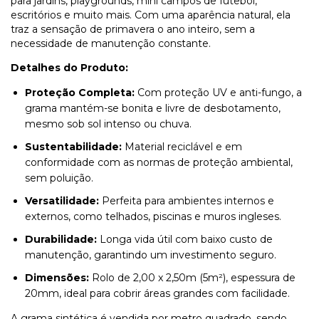
para jardins, playgrounds, mini campos de futebol,
escritórios e muito mais. Com uma aparência natural, ela
traz a sensação de primavera o ano inteiro, sem a
necessidade de manutenção constante.
Detalhes do Produto:
Proteção Completa:
Com proteção UV e anti-fungo, a
grama mantém-se bonita e livre de desbotamento,
mesmo sob sol intenso ou chuva.
Sustentabilidade:
Material reciclável e em
conformidade com as normas de proteção ambiental,
sem poluição.
Versatilidade:
Perfeita para ambientes internos e
externos, como telhados, piscinas e muros ingleses.
Durabilidade:
Longa vida útil com baixo custo de
manutenção, garantindo um investimento seguro.
Dimensões:
Rolo de 2,00 x 2,50m (5m²), espessura de
20mm, ideal para cobrir áreas grandes com facilidade.
A grama sintética é vendida por metro quadrado, sendo