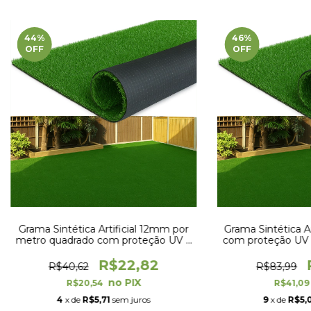
44
%
46
%
OFF
OFF
Grama Sintética Artificial 12mm por
Grama Sintética A
metro quadrado com proteção UV e
com proteção UV 
Anti-Fungo
x 1
R$22,82
R$40,62
R$83,99
R$20,54
R$41,0
4
x de
R$5,71
sem juros
9
x de
R$5,