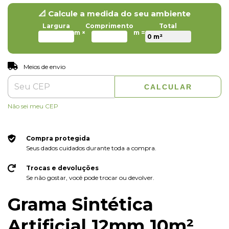
📐 Calcule a medida do seu ambiente
Largura
Comprimento
Total
m ×
m =
ALTERAR CEP
Entregas para o CEP:
Meios de envio
CALCULAR
Não sei meu CEP
Compra protegida
Seus dados cuidados durante toda a compra.
Trocas e devoluções
Se não gostar, você pode trocar ou devolver.
Grama Sintética
Artificial 12mm 10m²