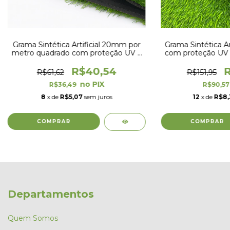
Grama Sintética Artificial 20mm por
Grama Sintética A
metro quadrado com proteção UV e
com proteção UV 
Anti-Fungo
x 1
R$40,54
R
R$61,62
R$151,95
R$36,49
R$90,5
8
x de
R$5,07
sem juros
12
x de
R$8,
Departamentos
Quem Somos