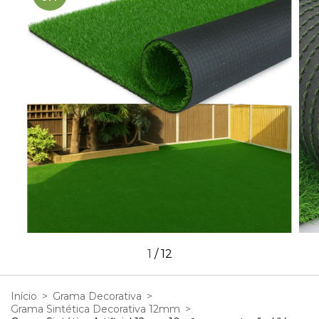
1
/
12
Início
>
Grama Decorativa
>
Grama Sintética Decorativa 12mm
>