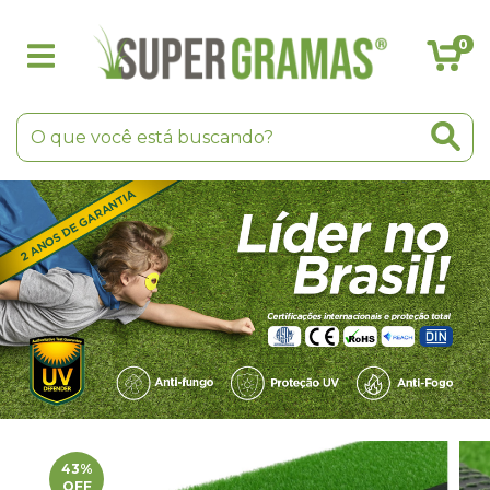
0
43
%
OFF